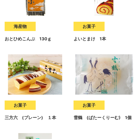
海産物
お菓子
おとひめこんぶ 130ｇ
よいとまけ 1本
お菓子
お菓子
三方六 (プレーン) １本
雪鶴 (ばたーくりーむ) 1個