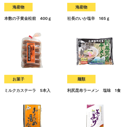
海産物
海産物
本数の子黄金松前 400ｇ
社長のいか塩辛 165ｇ
お菓子
麺類
ミルクカステーラ 5本入
利尻昆布ラーメン 塩味 1食