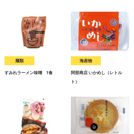
麺類
海産物
すみれラーメン味噌 1食
阿部商店 いかめし（レトル
ト）