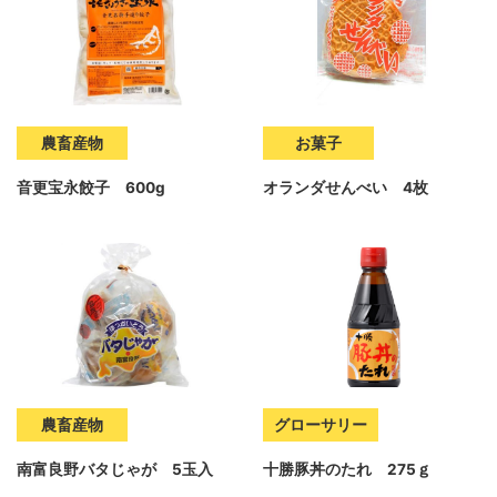
農畜産物
お菓子
音更宝永餃子 600g
オランダせんべい 4枚
農畜産物
グローサリー
南富良野バタじゃが 5玉入
十勝豚丼のたれ 275ｇ