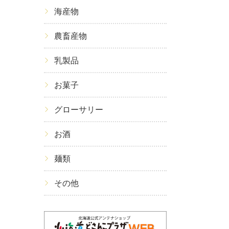
海産物
農畜産物
乳製品
お菓子
グローサリー
お酒
麺類
その他