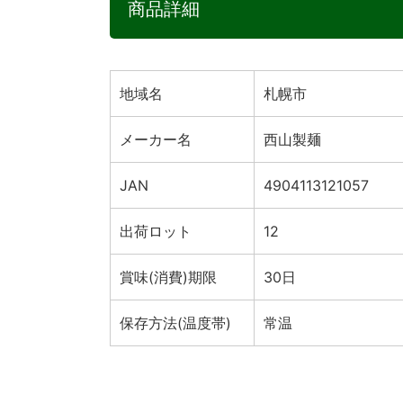
商品詳細
地域名
札幌市
メーカー名
西山製麺
JAN
4904113121057
出荷ロット
12
賞味(消費)期限
30日
保存方法(温度帯)
常温