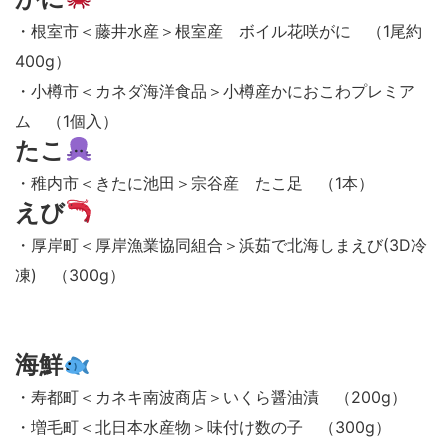
・根室市＜藤井水産＞根室産 ボイル花咲がに （1尾約
400g）
・小樽市＜カネダ海洋食品＞小樽産かにおこわプレミア
ム （1個入）
たこ
・稚内市＜きたに池田＞宗谷産 たこ足 （1本）
えび
・厚岸町＜厚岸漁業協同組合＞浜茹で北海しまえび(3D冷
凍) （300g）
海鮮
・寿都町＜カネキ南波商店＞いくら醤油漬 （200g）
・増毛町＜北日本水産物＞味付け数の子 （300g）