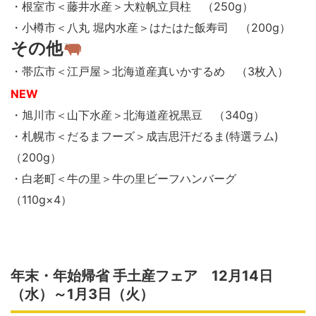
・根室市＜藤井水産＞大粒帆立貝柱 （250g）
・小樽市＜八丸 堀内水産＞はたはた飯寿司 （200g）
その他
・帯広市＜江戸屋＞北海道産真いかするめ （3枚入）
NEW
・旭川市＜山下水産＞北海道産祝黒豆 （340g）
・札幌市＜だるまフーズ＞成吉思汗だるま(特選ラム)
（200g）
・白老町＜牛の里＞牛の里ビーフハンバーグ
（110g×4）
年末・年始帰省 手土産フェア 12月14日
（水）～1月3日（火）