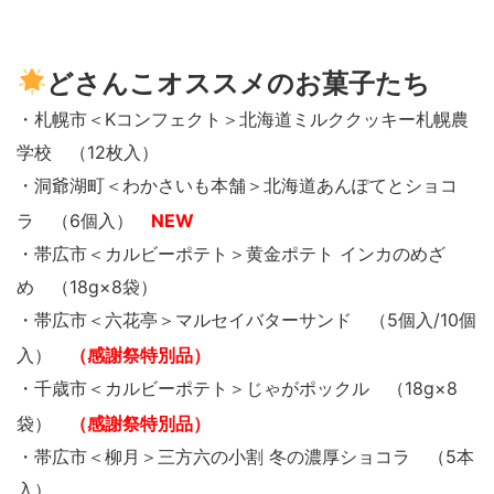
どさんこオススメのお菓子たち
・札幌市＜Kコンフェクト＞北海道ミルククッキー札幌農
学校 （12枚入）
・洞爺湖町＜わかさいも本舗＞北海道あんぽてとショコ
ラ （6個入）
NEW
・帯広市＜カルビーポテト＞黄金ポテト インカのめざ
め （18g×8袋）
・帯広市＜六花亭＞マルセイバターサンド （5個入/10個
入）
（感謝祭特別品）
・千歳市＜カルビーポテト＞じゃがポックル （18g×8
袋）
（感謝祭特別品）
・帯広市＜柳月＞三方六の小割 冬の濃厚ショコラ （5本
入）