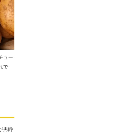
チュー
れで
が男爵