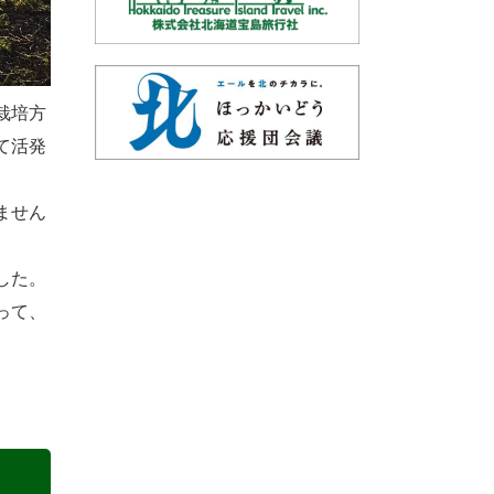
栽培方
て活発
ません
した。
って、