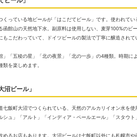
てビール」
つくっている地ビールが「はこだてビール」です。使われてい
る函館山の天然地下水。副原料は使用しない、麦芽100%のビ
にもこだわっていて、ドイツビールの製法で丁寧に醸造されて
館」「五稜の星」「北の夜景」「北の一歩」の4種類。時期に
種類を楽しめます。
大沼ビール」
道七飯町大沼でつくられている、天然のアルカリイオン水を使
ルシュ」「アルト」「インディア・ペールエール」「スタウト
飲めるお店もあります。大沼ビールは七飯町以外にも札幌市や