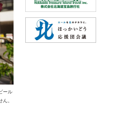
ビール
せん。