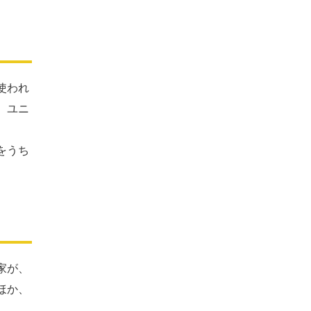
使われ
、ユニ
をうち
家が、
ほか、