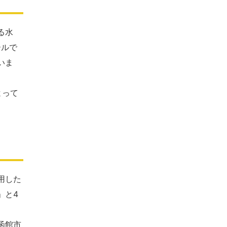
る水
ールで
いま
よって
用した
」と4
函館市