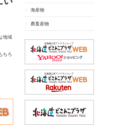
にい
海産物
農畜産物
な地域
もちろ