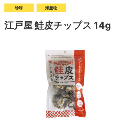
珍味
海産物
江戸屋 鮭皮チップス 14g