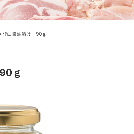
さび白醤油漬け 90ｇ
90ｇ