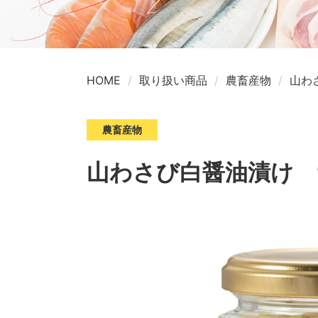
HOME
取り扱い商品
農畜産物
山わ
農畜産物
山わさび白醤油漬け 