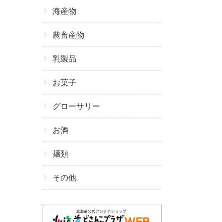
海産物
農畜産物
乳製品
お菓子
グローサリー
お酒
麺類
その他