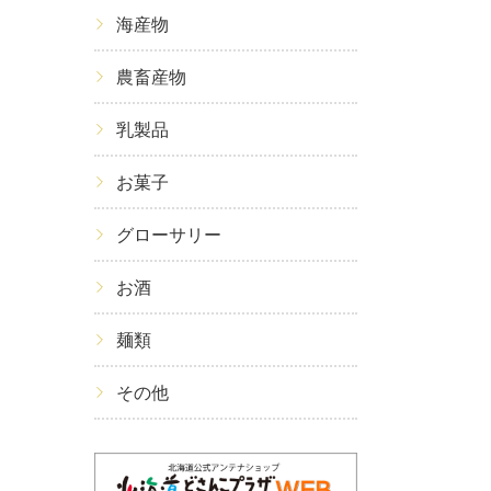
海産物
農畜産物
乳製品
お菓子
グローサリー
お酒
麺類
その他